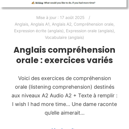
Mise à jour :
17 août 2025
Anglais
,
Anglais A1
,
Anglais A2
,
Compréhension orale
,
Expression écrite (anglais)
,
Expression orale (anglais)
,
Vocabulaire (anglais)
Anglais compréhension
orale : exercices variés
Voici des exercices de compréhension
orale (listening comprehension) destinés
aux niveaux A2 Audio A2 + Texte à remplir :
I wish I had more time… Une dame raconte
qu’elle aimerait…