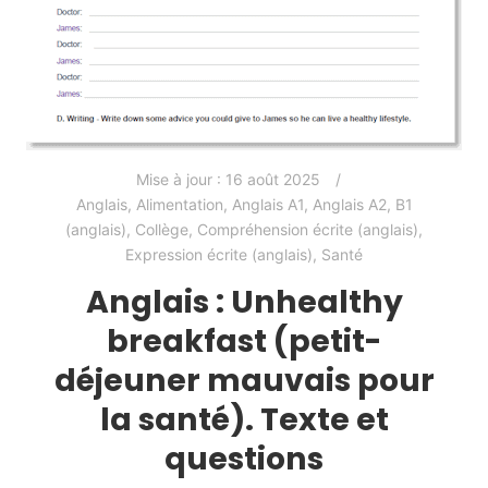
Mise à jour :
16 août 2025
Anglais
,
Alimentation
,
Anglais A1
,
Anglais A2
,
B1
(anglais)
,
Collège
,
Compréhension écrite (anglais)
,
Expression écrite (anglais)
,
Santé
Anglais : Unhealthy
breakfast (petit-
déjeuner mauvais pour
la santé). Texte et
questions