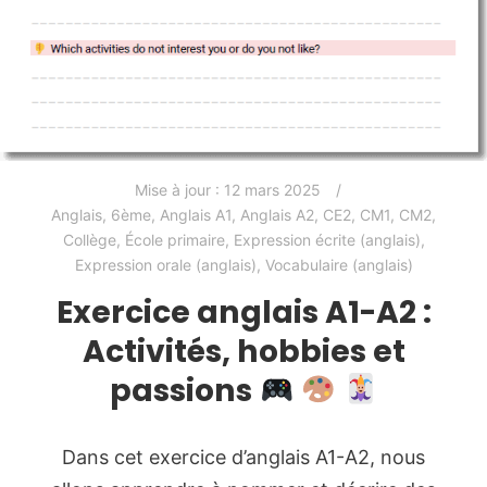
Mise à jour :
12 mars 2025
Anglais
,
6ème
,
Anglais A1
,
Anglais A2
,
CE2
,
CM1
,
CM2
,
Collège
,
École primaire
,
Expression écrite (anglais)
,
Expression orale (anglais)
,
Vocabulaire (anglais)
Exercice anglais A1-A2 :
Activités, hobbies et
passions
Dans cet exercice d’anglais A1-A2, nous