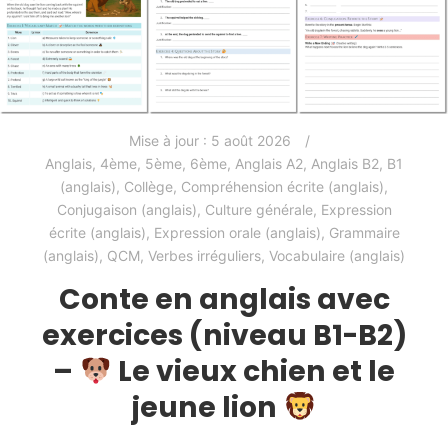
Mise à jour :
5 août 2026
Anglais
,
4ème
,
5ème
,
6ème
,
Anglais A2
,
Anglais B2
,
B1
(anglais)
,
Collège
,
Compréhension écrite (anglais)
,
Conjugaison (anglais)
,
Culture générale
,
Expression
écrite (anglais)
,
Expression orale (anglais)
,
Grammaire
(anglais)
,
QCM
,
Verbes irréguliers
,
Vocabulaire (anglais)
Conte en anglais avec
exercices (niveau B1-B2)
–
Le vieux chien et le
jeune lion