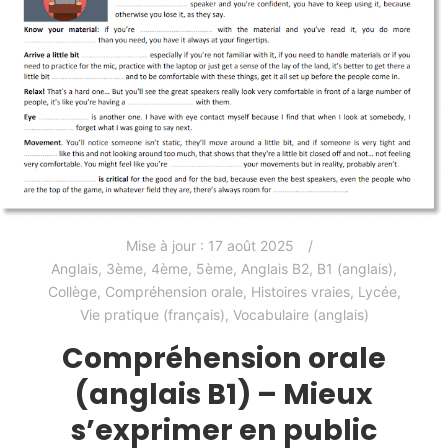
Mise à jour :
17 août 2025
Anglais
,
3ème
,
4ème
,
5ème
,
Anglais B2
,
B1 (anglais)
,
Collège
,
Compréhension orale
,
Histoires vraies
,
Lycée
,
Vie pratique (français)
,
Vocabulaire (anglais)
Compréhension orale
(anglais B1) – Mieux
s’exprimer en public