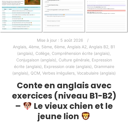
Mise à jour :
5 août 2026
Anglais
,
4ème
,
5ème
,
6ème
,
Anglais A2
,
Anglais B2
,
B1
(anglais)
,
Collège
,
Compréhension écrite (anglais)
,
Conjugaison (anglais)
,
Culture générale
,
Expression
écrite (anglais)
,
Expression orale (anglais)
,
Grammaire
(anglais)
,
QCM
,
Verbes irréguliers
,
Vocabulaire (anglais)
Conte en anglais avec
exercices (niveau B1-B2)
–
Le vieux chien et le
jeune lion