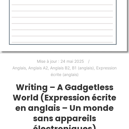
Mise à jour :
24 mai 2025
Anglais
,
Anglais A2
,
Anglais B2
,
B1 (anglais)
,
Expression
écrite (anglais)
Writing – A Gadgetless
World (Expression écrite
en anglais – Un monde
sans appareils
électroniques)