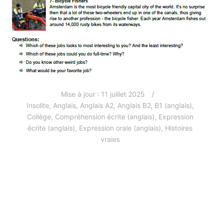
Mise à jour :
11 juillet 2025
Insolite
,
Anglais
,
Anglais A2
,
Anglais B2
,
B1 (anglais)
,
Collège
,
Compréhension écrite (anglais)
,
Expression
écrite (anglais)
,
Expression orale (anglais)
,
Histoires
vraies