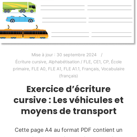
Mise à jour :
30 septembre 2024
Écriture cursive
,
Alphabétisation / FLE
,
CE1
,
CP
,
École
primaire
,
FLE A0
,
FLE A1
,
FLE A1.1
,
Français
,
Vocabulaire
(français)
Exercice d’écriture
cursive : Les véhicules et
moyens de transport
Cette page A4 au format PDF contient un