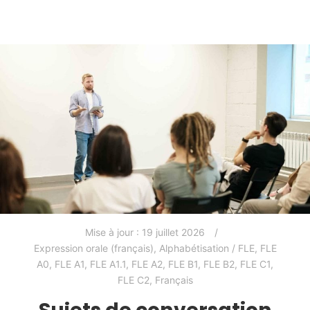
Mise à jour :
19 juillet 2026
Expression orale (français)
,
Alphabétisation / FLE
,
FLE
A0
,
FLE A1
,
FLE A1.1
,
FLE A2
,
FLE B1
,
FLE B2
,
FLE C1
,
FLE C2
,
Français
Sujets de conversation