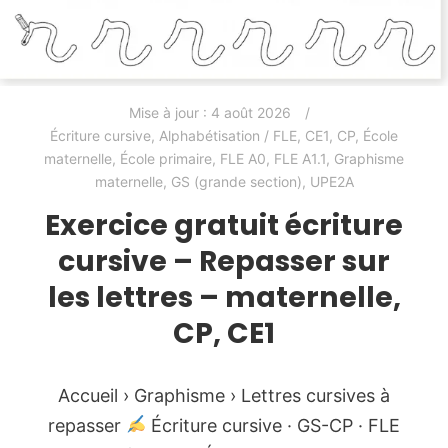
Mise à jour :
4 août 2026
Écriture cursive
,
Alphabétisation / FLE
,
CE1
,
CP
,
École
maternelle
,
École primaire
,
FLE A0
,
FLE A1.1
,
Graphisme
maternelle
,
GS (grande section)
,
UPE2A
Exercice gratuit écriture
cursive – Repasser sur
les lettres – maternelle,
CP, CE1
Accueil › Graphisme › Lettres cursives à
repasser
Écriture cursive · GS-CP · FLE