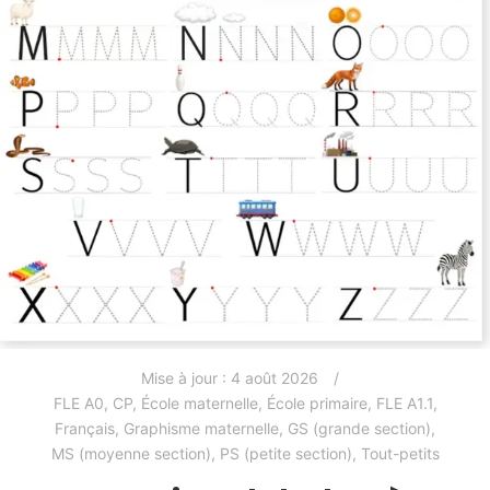
Mise à jour :
4 août 2026
FLE A0
,
CP
,
École maternelle
,
École primaire
,
FLE A1.1
,
Français
,
Graphisme maternelle
,
GS (grande section)
,
MS (moyenne section)
,
PS (petite section)
,
Tout-petits