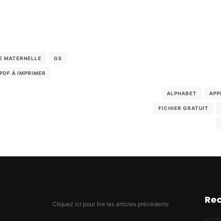
E MATERNELLE
GS
PDF À IMPRIMER
ALPHABET
APP
FICHIER GRATUIT
Re
Cliquez ici pour lire les articles précédents