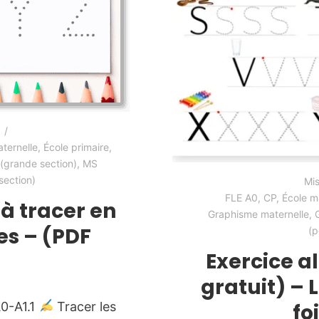
ternelle
,
École primaire
,
(grande section)
,
MS
section)
Mis
FLE A0
,
CP
,
École m
 à tracer en
Graphisme maternelle
,
s – (PDF
(p
Exercice a
gratuit) – L
fo
A0-A1.1
Tracer les