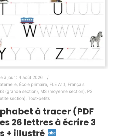
e à jour :
4 août 2026
aternelle
,
École primaire
,
FLE A1.1
,
Français
,
GS (grande section)
,
MS (moyenne section)
,
PS
etite section)
,
Tout-petits
lphabet à tracer (PDF
es 26 lettres à écrire 3
is + illustré