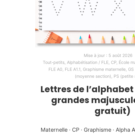
Mise à jour :
5 août 2026
Tout-petits
,
Alphabétisation / FLE
,
CP
,
École ma
FLE A0
,
FLE A1.1
,
Graphisme maternelle
,
GS 
(moyenne section)
,
PS (petite 
Lettres de l’alphabet
grandes majuscule
gratuit)
Maternelle · CP · Graphisme · Alpha 