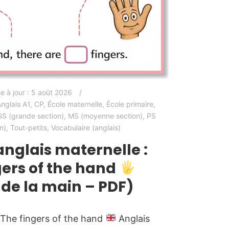
e à jour :
5 août 2026
nglais A1
,
CP
,
École maternelle
,
École primaire
,
GS (grande section)
,
MS (moyenne section)
,
PS
n)
,
Tout-petits
,
Vocabulaire (anglais)
anglais maternelle :
gers of the hand
 de la main – PDF)
› The fingers of the hand
Anglais