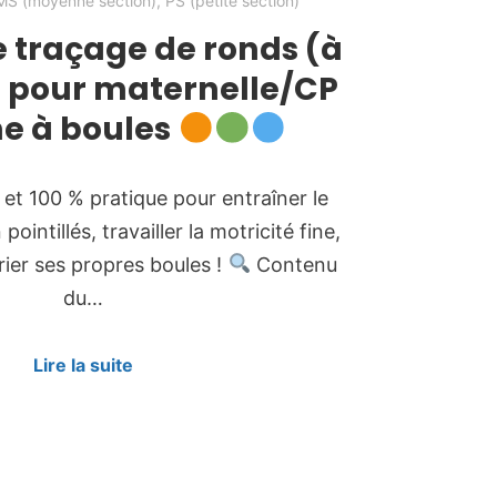
MS (moyenne section)
,
PS (petite section)
e traçage de ronds (à
 pour maternelle/CP
ne à boules
 et 100 % pratique pour entraîner le
ointillés, travailler la motricité fine,
orier ses propres boules !
Contenu
du…
Lire la suite