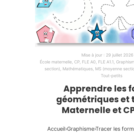
Mise à jour :
29 juillet 2026
École maternelle
,
CP
,
FLE A0
,
FLE A1.1
,
Graphism
section)
,
Mathématiques
,
MS (moyenne secti
Tout-petits
Apprendre les 
géométriques et 
Maternelle et C
Accueil›Graphisme›Tracer les for