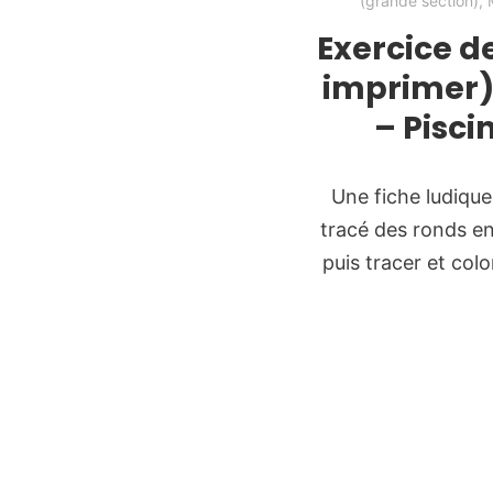
(grande section)
,
Exercice d
imprimer)
– Pisci
Une fiche ludique
tracé des ronds en p
puis tracer et col