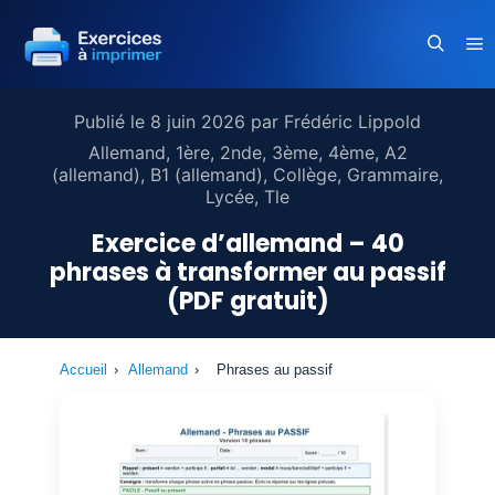
Me
Recherc
Publié le
8 juin 2026
par
Frédéric Lippold
Allemand
,
1ère
,
2nde
,
3ème
,
4ème
,
A2
(allemand)
,
B1 (allemand)
,
Collège
,
Grammaire
,
Lycée
,
Tle
Exercice d’allemand – 40
phrases à transformer au passif
(PDF gratuit)
Accueil
›
Allemand
›
Phrases au passif