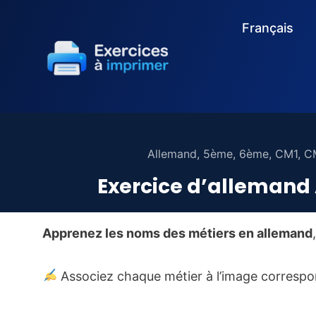
Français
Allemand
,
5ème
,
6ème
,
CM1
,
C
Exercice d’allemand 
Apprenez les noms des métiers en allemand
Associez chaque métier à l’image correspo