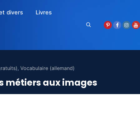
et divers
Livres
Rechercher
ratuits)
,
Vocabulaire (allemand)
es métiers aux images