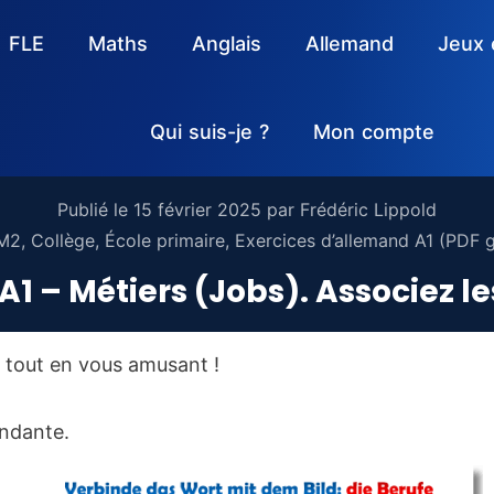
FLE
Maths
Anglais
Allemand
Jeux 
Qui suis-je ?
Mon compte
Publié le
15 février 2025
par
Frédéric Lippold
M2
,
Collège
,
École primaire
,
Exercices d’allemand A1 (PDF g
A1 – Métiers (Jobs). Associez l
, tout en vous amusant !
ndante.