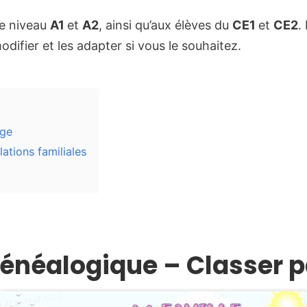
de niveau
A1
et
A2
, ainsi qu’aux élèves du
CE1
et
CE2
.
difier et les adapter si vous le souhaitez.
âge
lations familiales
 généalogique – Classer 