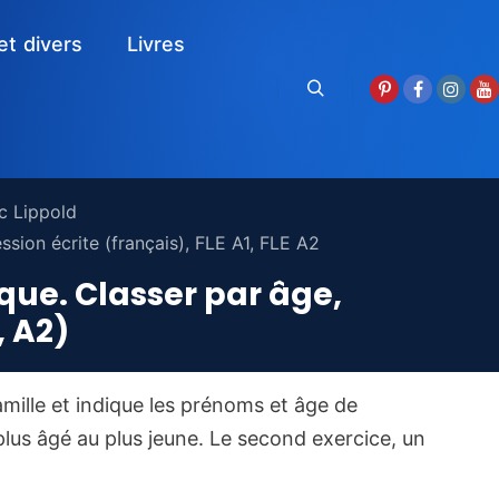
et divers
Livres
Rechercher
c Lippold
ssion écrite (français)
,
FLE A1
,
FLE A2
ique. Classer par âge,
, A2)
mille et indique les prénoms et âge de
plus âgé au plus jeune. Le second exercice, un