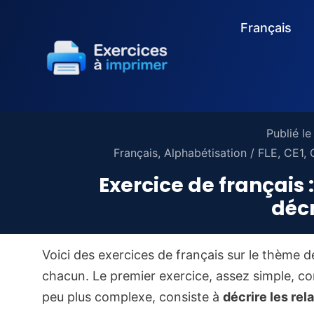
Français
Publié l
Français
,
Alphabétisation / FLE
,
CE1
,
Exercice de français 
décr
Voici des exercices de français sur le thème d
chacun. Le premier exercice, assez simple, co
peu plus complexe, consiste à
décrire les rel