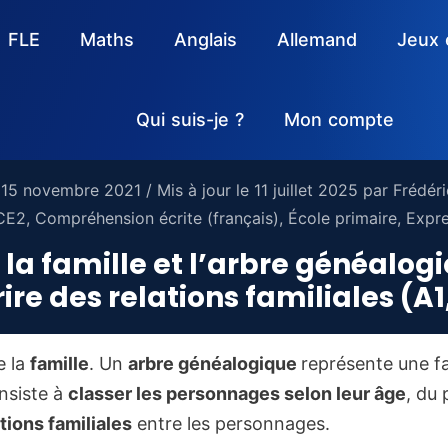
FLE
Maths
Anglais
Allemand
Jeux 
Qui suis-je ?
Mon compte
e
15 novembre 2021
/ Mis à jour le
11 juillet 2025
par
Frédéri
CE2
,
Compréhension écrite (français)
,
École primaire
,
Expre
: la famille et l’arbre généalog
ire des relations familiales (A1
e la
famille
. Un
arbre généalogique
représente une fa
nsiste à
classer les personnages selon leur âge
, du 
ations familiales
entre les personnages.