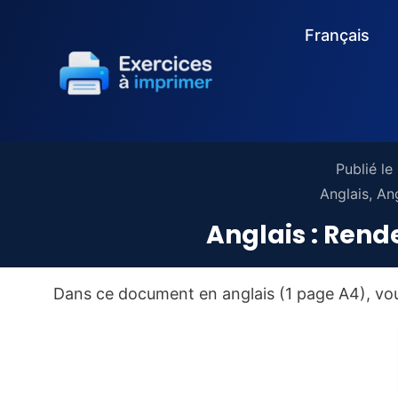
Français
Publié le
Anglais
,
Ang
Anglais : Rend
Dans ce document en anglais (1 page A4), vo