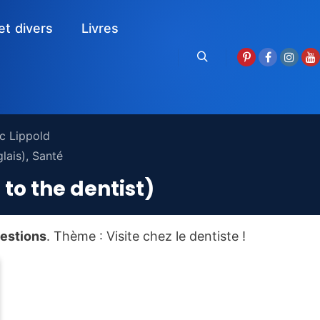
et divers
Livres
Rechercher
ic Lippold
lais)
,
Santé
to the dentist)
estions
. Thème : Visite chez le dentiste !