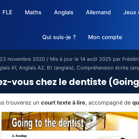
FLE
Maths
Anglais
Allemand
Jeux 
Qui suis-je ?
Mon compte
23 novembre 2020
/ Mis à jour le
14 août 2025
par
Frédér
lais A1
,
Anglais A2
,
B1 (anglais)
,
Compréhension écrite (ang
ez-vous chez le dentiste (Going 
us trouverez un
court texte à lire
, accompagné de
qu