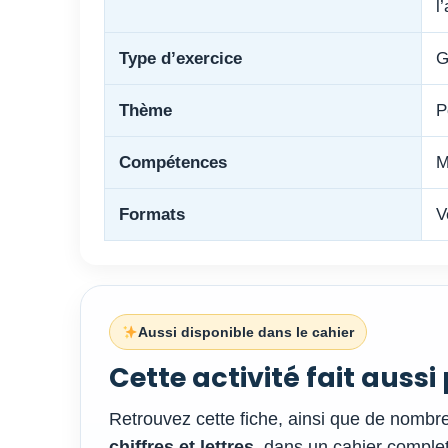
l
Type d’exercice
G
Thème
P
Compétences
M
Formats
V
Aussi disponible dans le cahier
Cette activité fait auss
Retrouvez cette fiche, ainsi que de nombr
chiffres et lettres
, dans un cahier complet