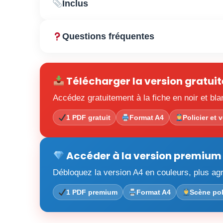
Inclus
Questions fréquentes
Télécharger la version gratuit
Accédez gratuitement à la fiche en noir et bl
1 PDF gratuit
Format A4
Policier et 
Accéder à la version premium
Débloquez la version A4 en couleurs, plus agré
1 PDF premium
Format A4
Scène poli