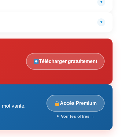
▼
▼
.
Télécharger gratuitement
Accès Premium
s motivante.
✦ Voir les offres →