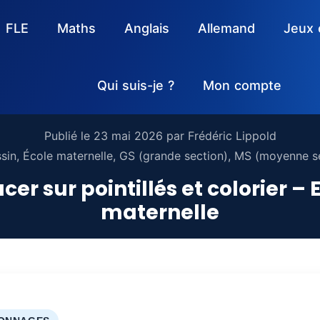
FLE
Maths
Anglais
Allemand
Jeux 
Qui suis-je ?
Mon compte
Publié le
23 mai 2026
par
Frédéric Lippold
sin
,
École maternelle
,
GS (grande section)
,
MS (moyenne se
racer sur pointillés et colorier 
maternelle