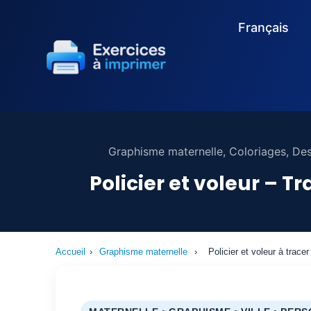
Français
Graphisme maternelle
,
Coloriages
,
Des
Policier et voleur – T
Accueil
›
Graphisme maternelle
›
Policier et voleur à tracer