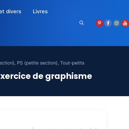
et divers
Livres
Rechercher
ction)
,
PS (petite section)
,
Tout-petits
– Exercice de graphisme