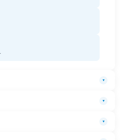
.
▼
▼
▼