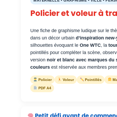
MATERNELLE • GRAPHISME • VILLE • PER
Policier et voleur à tr
Une fiche de graphisme ludique sur le t
dans un décor urbain
d’inspiration new-
silhouettes évoquant le
One WTC
, la
tou
pointillés pour compléter la scène, obser
version
noir et blanc avec marques du s
couleurs
est réservée aux membres pre
Policier
Voleur
Pointillés
Ma
PDF A4
Petit défi avant de commen