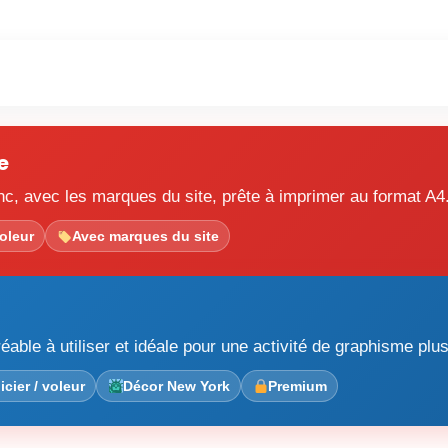
e
anc, avec les marques du site, prête à imprimer au format A4
voleur
Avec marques du site
able à utiliser et idéale pour une activité de graphisme plu
cier / voleur
Décor New York
Premium