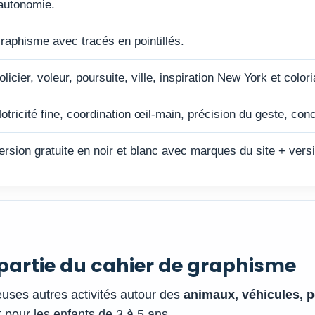
’autonomie.
raphisme avec tracés en pointillés.
olicier, voleur, poursuite, ville, inspiration New York et color
otricité fine, coordination œil-main, précision du geste, conce
ersion gratuite en noir et blanc avec marques du site + ver
i partie du cahier de graphisme
euses autres activités autour des
animaux, véhicules, 
 pour les enfants de 3 à 5 ans.