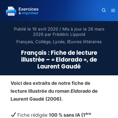
Me
Recherc
Publié le
19 avril 2020
/ Mis à jour le
26 mars
2026
par
Frédéric Lippold
Français
,
Collège
,
Lycée
,
Œuvres littéraires
Français : Fiche de lecture
illustrée – « Eldorado », de
Laurent Gaudé
Voici des extraits de notre fiche de
lecture illustrée du roman
Eldorado
de
Laurent Gaudé (2006).
ère
Fiche rédigée
100 % sans IA (1