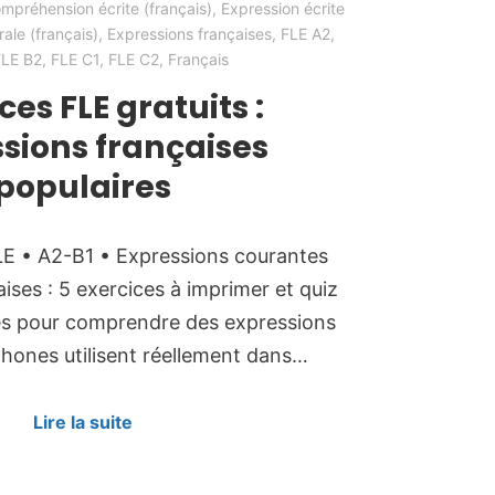
mpréhension écrite (français)
,
Expression écrite
ale (français)
,
Expressions françaises
,
FLE A2
,
FLE B2
,
FLE C1
,
FLE C2
,
Français
ces FLE gratuits :
sions françaises
populaires
E • A2-B1 • Expressions courantes
ises : 5 exercices à imprimer et quiz
es pour comprendre des expressions
phones utilisent réellement dans…
Lire la suite