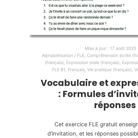
Mise à jour :
17 août 2025
Alphabétisation / FLE
,
Compréhension écrite (fr
(français)
,
Expression orale (français)
,
Express
FLE B1
,
Français
,
Vie pratique (français)
,
V
Vocabulaire et expre
: Formules d’invit
réponses
Cet exercice FLE gratuit enseig
d’invitation, et les réponses possib