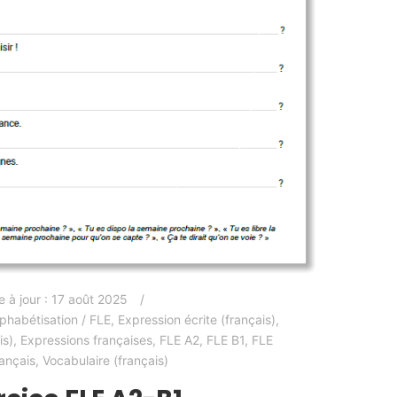
e à jour :
17 août 2025
lphabétisation / FLE
,
Expression écrite (français)
,
is)
,
Expressions françaises
,
FLE A2
,
FLE B1
,
FLE
ançais
,
Vocabulaire (français)