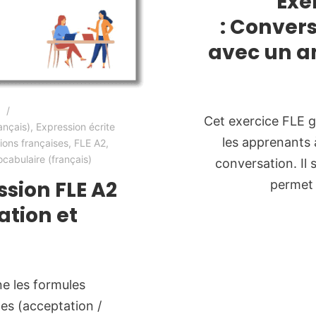
Exe
: Conver
avec un am
Cet exercice FLE gr
ançais)
,
Expression écrite
les apprenants 
ions françaises
,
FLE A2
,
ocabulaire (français)
conversation. Il s
ssion FLE A2
permet 
ation et
ne les formules
les (acceptation /