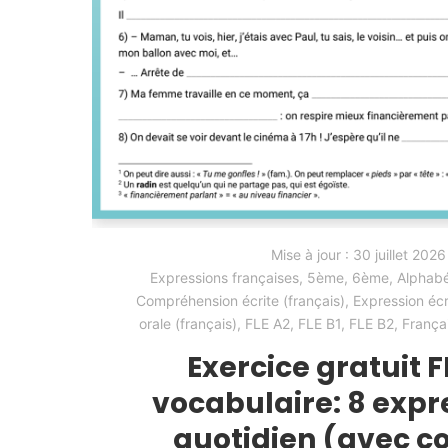
Mise à jour :
30 juillet 2026
Expressions françaises
,
5ème
,
6ème
,
Alphabé
Compréhension écrite (français)
,
Expression écr
orale (français)
,
FLE A2
,
FLE B1
,
FLE B2
,
França
Exercice gratuit F
vocabulaire: 8 expr
quotidien (avec c