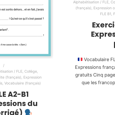
Alphabétisation / FLE
,
Co
(français)
,
Expression or
FLE B1
,
Exerci
Expres
Vocabulaire FL
Expressions frança
tisation / FLE
,
Collège
,
gratuits Cinq pag
ite (français)
,
Expression
que les franco
is
,
Vocabulaire (français)
LE A2-B1
essions du
orrigé)