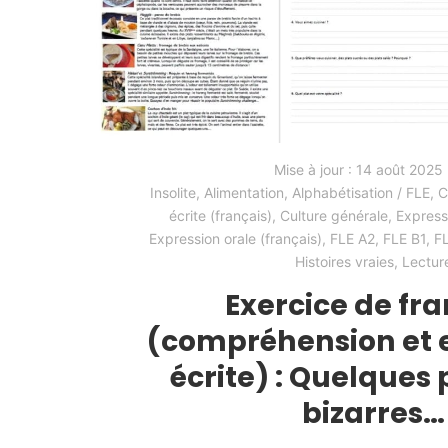
Mise à jour :
14 août 2025
Insolite
,
Alimentation
,
Alphabétisation / FLE
,
C
écrite (français)
,
Culture générale
,
Expressi
Expression orale (français)
,
FLE A2
,
FLE B1
,
F
Histoires vraies
,
Lectur
Exercice de fra
(compréhension et 
écrite) : Quelques 
bizarres…