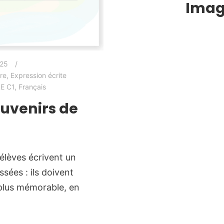
Imagi
025
re
,
Expression écrite
E C1
,
Français
ouvenirs de
élèves écrivent un
sées : ils doivent
 plus mémorable, en