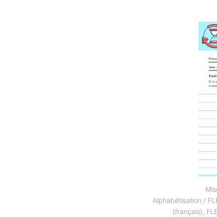
Mis
Alphabétisation / FL
(français)
,
FL