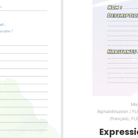
Mis
Alphabétisation / FL
(français)
,
FL
Expressio