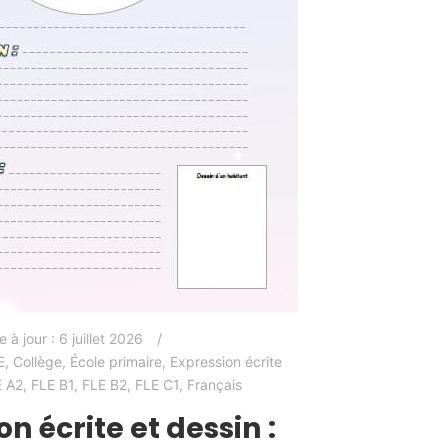
e à jour :
6 juillet 2026
E
,
Collège
,
École primaire
,
Expression écrite
E A2
,
FLE B1
,
FLE B2
,
FLE C1
,
Français
n écrite et dessin :