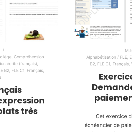
Mis
ollège
,
Compréhension
Alphabétisation / FLE
,
E
on écrite (français)
,
B2
,
FLE C1
,
Français
,
LE B2
,
FLE C1
,
Français
,
Exercice
e
Demander
nçais
paiemen
expression
plats très
Cet exercice d
échéancier de paie