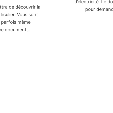
d’électricité. Le
tra de découvrir la
pour demand
iculier. Vous sont
, parfois même
 ce document,…