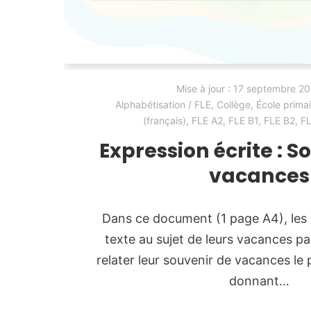
Mise à jour :
17 septembre 2
Alphabétisation / FLE
,
Collège
,
École primai
(français)
,
FLE A2
,
FLE B1
,
FLE B2
,
FL
Expression écrite : S
vacances
Dans ce document (1 page A4), les 
texte au sujet de leurs vacances pas
relater leur souvenir de vacances le
donnant…