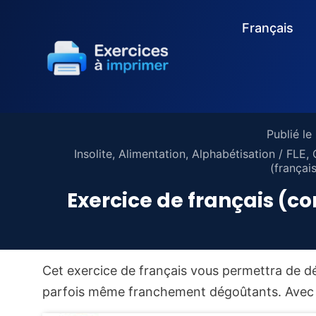
Français
Publié le
Insolite
,
Alimentation
,
Alphabétisation / FLE
,
(français
Exercice de français (co
Cet exercice de français vous permettra de dé
parfois même franchement dégoûtants. Avec ce