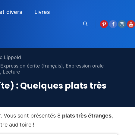
et divers
Livres
Rechercher
ic Lippold
,
Expression écrite (français)
,
Expression orale
,
Lecture
te) : Quelques plats très
r. Vous sont présentés 8
plats très étranges
,
re auditoire !