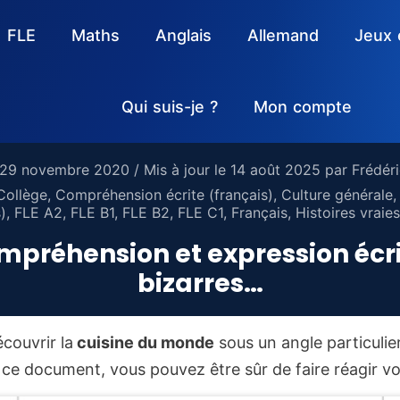
FLE
Maths
Anglais
Allemand
Jeux 
Qui suis-je ?
Mon compte
29 novembre 2020
/ Mis à jour le
14 août 2025
par
Frédér
Collège
,
Compréhension écrite (français)
,
Culture générale
)
,
FLE A2
,
FLE B1
,
FLE B2
,
FLE C1
,
Français
,
Histoires vraies
mpréhension et expression écri
bizarres…
couvrir la
cuisine du monde
sous un angle particulie
 document, vous pouvez être sûr de faire réagir vot