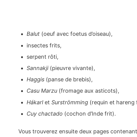
Balut
(oeuf avec foetus d’oiseau),
insectes frits,
serpent rôti,
Sannakji
(pieuvre vivante),
Haggis
(panse de brebis),
Casu Marzu
(fromage aux asticots),
Hákarl
et
Surströmming
(requin et hareng
Cuy chactado
(cochon d’Inde frit).
Vous trouverez ensuite deux pages contenan