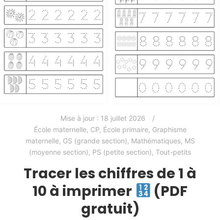
Mise à jour :
18 juillet 2026
École maternelle
,
CP
,
École primaire
,
Graphisme
maternelle
,
GS (grande section)
,
Mathématiques
,
MS
(moyenne section)
,
PS (petite section)
,
Tout-petits
Tracer les chiffres de 1 à
10 à imprimer
(PDF
gratuit)