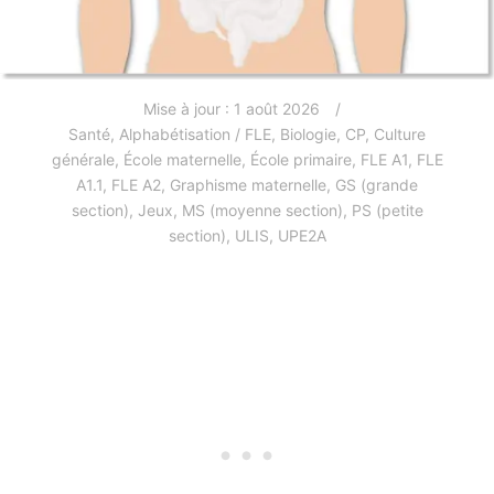
Mise à jour :
1 août 2026
Santé
,
Alphabétisation / FLE
,
Biologie
,
CP
,
Culture
générale
,
École maternelle
,
École primaire
,
FLE A1
,
FLE
A1.1
,
FLE A2
,
Graphisme maternelle
,
GS (grande
section)
,
Jeux
,
MS (moyenne section)
,
PS (petite
section)
,
ULIS
,
UPE2A