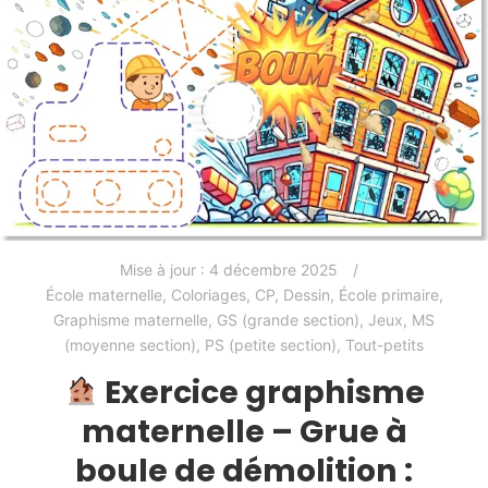
Mise à jour :
4 décembre 2025
École maternelle
,
Coloriages
,
CP
,
Dessin
,
École primaire
,
Graphisme maternelle
,
GS (grande section)
,
Jeux
,
MS
(moyenne section)
,
PS (petite section)
,
Tout-petits
Exercice graphisme
maternelle – Grue à
boule de démolition :