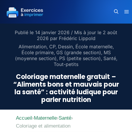
Me
Recherc
Publié le
14 janvier 2026
/ Mis à jour le
2 août
2026
par
Frédéric Lippold
Alimentation
,
CP
,
Dessin
,
École maternelle
,
École primaire
,
GS (grande section)
,
MS
(moyenne section)
,
PS (petite section)
,
Santé
,
Tout-petits
Coloriage maternelle gratuit –
“Aliments bons et mauvais pour
la santé” : activité ludique pour
parler nutrition
Accueil
›
Maternelle
›
Santé
›
Coloriage et alimentation