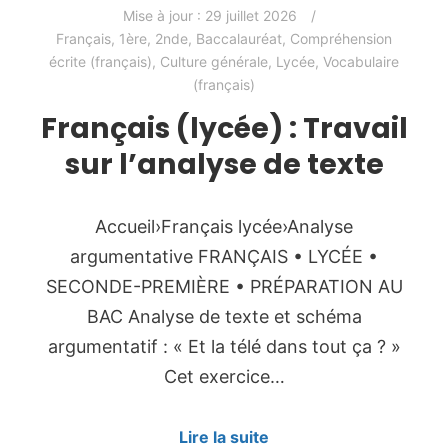
Mise à jour :
29 juillet 2026
Français
,
1ère
,
2nde
,
Baccalauréat
,
Compréhension
écrite (français)
,
Culture générale
,
Lycée
,
Vocabulaire
(français)
Français (lycée) : Travail
sur l’analyse de texte
Accueil›Français lycée›Analyse
argumentative FRANÇAIS • LYCÉE •
SECONDE-PREMIÈRE • PRÉPARATION AU
BAC Analyse de texte et schéma
argumentatif : « Et la télé dans tout ça ? »
Cet exercice…
Lire la suite