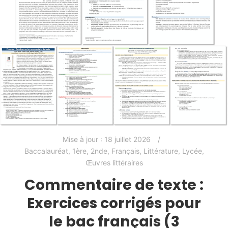
Mise à jour :
18 juillet 2026
Baccalauréat
,
1ère
,
2nde
,
Français
,
Littérature
,
Lycée
,
Œuvres littéraires
Commentaire de texte :
Exercices corrigés pour
le bac français (3