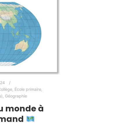
024
ollège
,
École primaire
,
s)
,
Géographie
du monde à
lemand