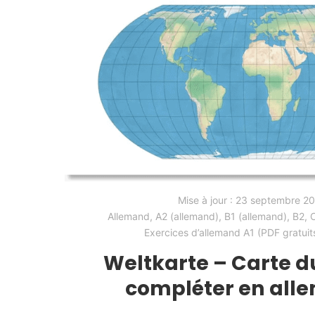
Mise à jour :
23 septembre 2
Allemand
,
A2 (allemand)
,
B1 (allemand)
,
B2
,
C
Exercices d’allemand A1 (PDF gratuit
Weltkarte – Carte 
compléter en al