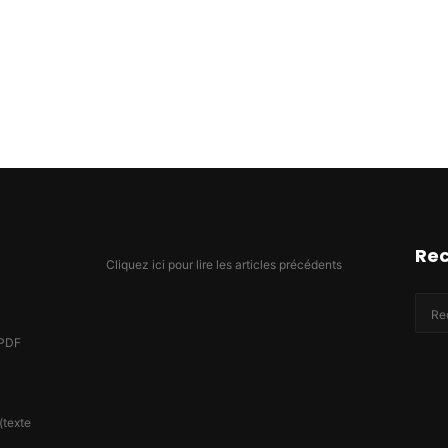
Re
Cliquez ici pour lire les articles précédents
(PDF
(texte