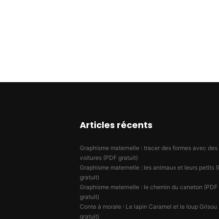
Articles récents
Graphisme maternelle : tracer des formes avec des
voitures (PDF gratuit)
Graphisme maternelle : les animaux et leurs petits 
gratuit)
Graphisme maternelle : le chemin du caneton (PDF
gratuit)
Conte à morale : Le lapin Caramel et le loup Grisou 
gratuit)